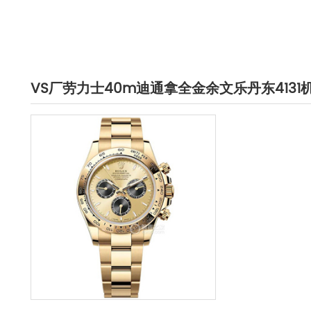
VS厂劳力士40m迪通拿全金余文乐丹东4131