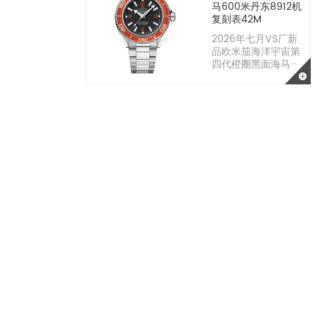
马600米丹东8912机
复刻表42M
2026年七月VS厂新
品欧米茄海洋宇宙第
四代橙圈黑面海马···