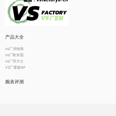
产品大全
vs厂沛纳海
vs厂欧米茄
vs厂劳力士
VS厂爱披AP
腕表评测