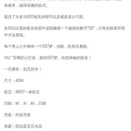
表难求，值得珍藏的款式。
蕴含了许多与007相关的细节以及诸多设计巧思。
在10点位置的夜光涂层中还隐藏着一个秘密的数字“50”，只有在暗黑环境
中才会显现。
每个男人心中都有一个007梦，冷酷，机智且勇敢。
VS厂官网匠心打造，圆你007梦。给您神秘的惊喜！
一旦拥有，别无所求！
尺寸：42M
机芯：8807一体机芯
功能：时，分，秒，日期
壳套：间金壳套
表蒙：防划蓝宝石水晶