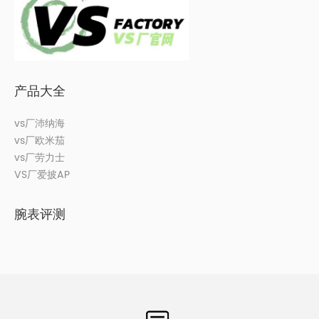
产品大全
vs厂沛纳海
vs厂欧米茄
vs厂劳力士
VS厂爱披AP
腕表评测