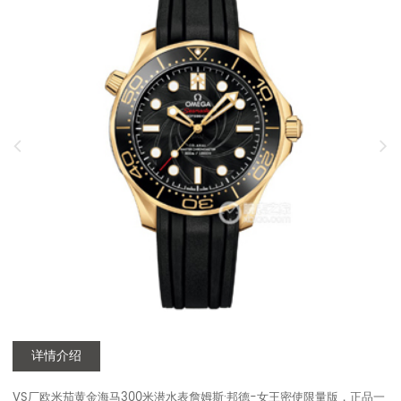
详情介绍
VS厂欧米茄黄金海马300米潜水表詹姆斯·邦德-女王密使限量版，正品一