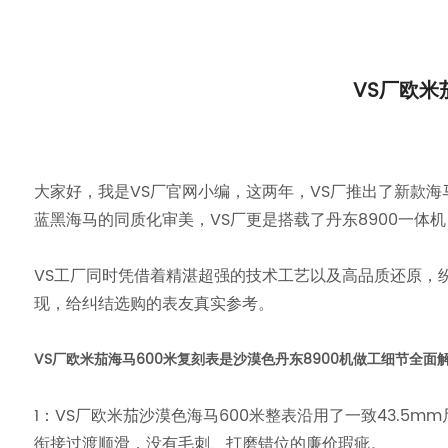
VS厂欧米
大家好，我是VS厂官网小编，这两年，VS厂推出了新款
蓝黑海马的同质化审美，VS厂更是搭载了丹东8900一体
VS工厂同时凭借着精湛超强的技术工艺以及高品质还原，
现，给纠结选购的表友真实参考。
VS厂欧米茄海马600米复刻表是沙漠色丹东8900机做工细节全面
1：VS厂欧米茄沙漠色海马600米整表沿用了一致43.5
衔接过渡顺滑，没有毛刺、打磨错位的廉价瑕疵。