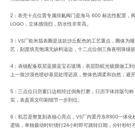
2：表壳十点位置专属排氦阀门是海马 600 标志性配
LOGO，立体感强烈，防水性非常高。
3：VS厂欧米茄表圈是这款沙丘配色的工艺重点，圈体为
艺，刻度填充饱满无缺料溢边，十二点位倒三角夜明珠镶
4：表镜配备双层蓝膜蓝宝石玻璃，表层防眩光镀膜做工到
上一致沙漠色喷砂基层处理还原，整体色调柔和自然，避
5：三点位日历窗口边框经过倒角打磨，日历字体排版匀称
实，表盘英文印刷细节一步到位。
6：机芯是整复刻表核心亮点，VS厂内置丹东8900一体
逻辑，单独拨动时针绕行24小时即可跳转日期，分针秒针