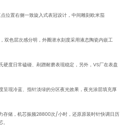
壳三点位置右侧一致旋入式表冠设计，中间雕刻欧米茄
光，双色层次感分明，外圈潜水刻度采用液态陶瓷内嵌工
氏硬度日常磕碰、剐蹭耐磨表现稳定，另外，VS厂在表盘
度呈现冷蓝、指针淡绿的分区夜光效果，夜光涂层填充厚
力存储，机芯振频28800次/小时，还原原装时针快调日历
芯。