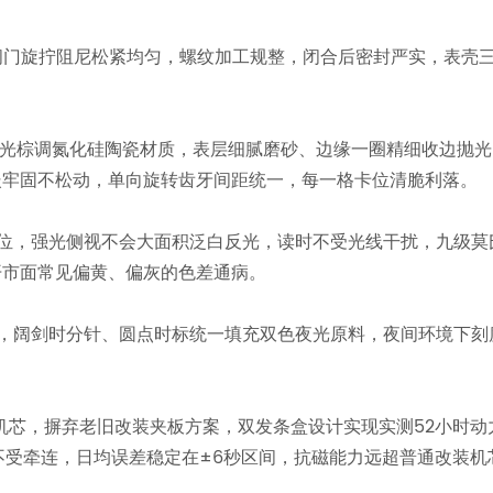
置，阀门旋拧阻尼松紧均匀，螺纹加工规整，闭合后密封严实，表
哑光棕调氮化硅陶瓷材质，表层细腻磨砂、边缘一圈精细收边抛
嵌牢固不松动，单向旋转齿牙间距统一，每一格卡位清脆利落。
位，强光侧视不会大面积泛白反光，读时不受光线干扰，九级莫
开市面常见偏黄、偏灰的色差通病。
，阔剑时分针、圆点时标统一填充双色夜光原料，夜间环境下刻
化机芯，摒弃老旧改装夹板方案，双发条盒设计实现实测52小时动
不受牵连，日均误差稳定在±6秒区间，抗磁能力远超普通改装机