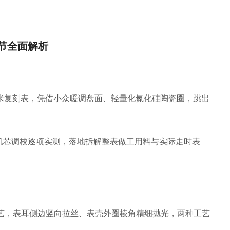
细节全面解析
0米复刻表，凭借小众暖调盘面、轻量化氮化硅陶瓷圈，跳出
机芯调校逐项实测，落地拆解整表做工用料与实际走时表
式工艺，表耳侧边竖向拉丝、表壳外圈棱角精细抛光，两种工艺