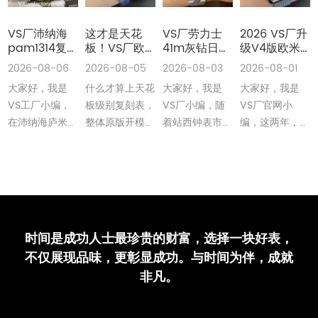
VS厂沛纳海
这才是天花
VS厂劳力士
2026 VS厂升
pam1314复
板！VS厂欧
41m灰钻日志
级V4版欧米
刻表是最高版
米茄41m海马
丹东3235机
茄海马300无
2026-08-06
2026-08-05
2026-08-03
2026-08-01
本吗评测
150米绿松石
无卡度版本做
暇橙针丹东
大家好，我是
什么才算上天花
大家好，我是
大家好，我是
丹东8900机
工细节值不值
8806机整体
做工细节全解
得入手深度评
外观还原细节
VS工厂小编，
板级别复刻表，
VS厂小编，随
VS厂官网小
析
测
深度评测
在沛纳海庐米诺
整体原版开模开
着站西钟表市场
编，这两年，
系列里复刻表，
板，搭载一体机
的不断发展，迭
VS厂对海马
PAM1314复刻
芯，功能也要对
代升级优化持续
300米系列复刻
表凭借着超强的
版，颜色也要完
上升，VS厂今
腕表可以说完美
还原以及搭载了
全对版···
年对劳力士41···
的迭代升级，从
···
我们以···
时间是成功人士最珍贵的财富，选择一块好表，
不仅展现品味，更彰显成功。与时间为伴，成就
非凡。