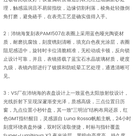
理，触感温润且不易留指纹，边缘切割利落，棱角处轻微倒
角打磨，避免硌手，在表壳工艺是确实值得入手。
2：沛纳海复刻表PAM1507在表圈上采用蓝色哑光陶瓷材
质，耐磨抗腐蚀，刻度镌刻清晰，填充白色夜光涂层，表圈
阻尼感适中，旋转时卡位清脆精准，无松动或卡顿，反向锁
止设计可靠，并且，表镜搭载了蓝宝石水晶玻璃材质，硬度
九级，表镜内部进行了镀膜和防眩晕工艺处理，通透清晰可
见。
3：VS厂在沛纳海的表盘设计上一致蓝色太阳放射纹设计，
光线折射下呈现深邃渐变光泽，质感高级，三点位置日历
窗，九点位置小秒针盘，其一致“三明治”结构布局还原，红
色GMT指针醒目，灵感源自 Luna Rossa帆船主帆，24小时
刻度环绕表盘外缘，双时区读取便捷，时标与指针覆盖
Super-LumiNova X2 夜光涂层，黑暗中亮度高、持久度