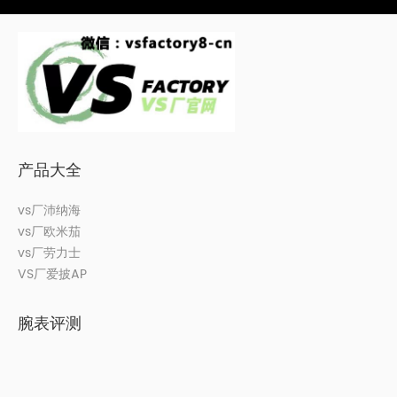
产品大全
vs厂沛纳海
vs厂欧米茄
vs厂劳力士
VS厂爱披AP
腕表评测