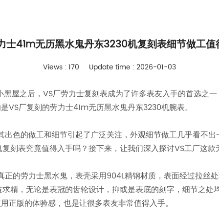
力士41m无历黑水鬼丹东3230机复刻表细节做工
Views : 170
Update time : 2026-01-03
进小黑屋之后，VS厂劳力士复刻表成为了许多表友入手的首选之
VS厂复刻的劳力士41m无历黑水鬼丹东3230机腕表。
表以其出色的做工和细节引起了广泛关注，外观细节做工几乎看不
鬼复刻表究竟值得入手吗？接下来，让我们深入探讨VS工厂这款无
了真正的劳力士黑水鬼，表壳采用904L精钢材质，表面经过拉
精益求精，无论是表冠的齿轮设计，抑或是表底的刻字，细节之处
使用正版的体验感，也是让很多表友非常值得入手。