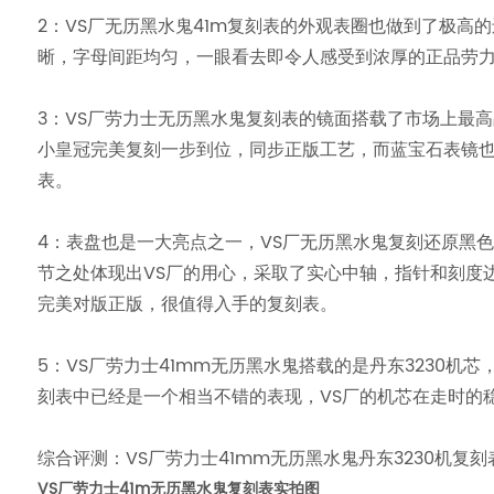
2：VS厂无历黑水鬼41m复刻表的外观表圈也做到了极
晰，字母间距均匀，一眼看去即令人感受到浓厚的正品劳
3：VS厂劳力士无历黑水鬼复刻表的镜面搭载了市场上最
小皇冠完美复刻一步到位，同步正版工艺，而蓝宝石表镜
表。
4：表盘也是一大亮点之一，VS厂无历黑水鬼复刻还原黑色搪瓷
节之处体现出VS厂的用心，采取了实心中轴，指针和刻度
完美对版正版，很值得入手的复刻表。
5：VS厂劳力士41mm无历黑水鬼搭载的是丹东3230
刻表中已经是一个相当不错的表现，VS厂的机芯在走时的
综合评测：VS厂劳力士41mm无历黑水鬼丹东3230机
VS厂劳力士41m无历黑水鬼复刻表实拍图