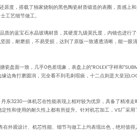
高的还原度，搭载了独家烧制的黑色陶瓷材质锻造的表圈，质感上
力士工艺细节做工。
高品质的蓝宝石水晶玻璃材质，其硬度九级莫氏度，内镜也进行
也坚固，耐磨损，不易受损，达到了原版一致通透清晰，能一眼
盘面一致，几乎0色差现象，表盘上的“ROLEX”字样和“SUB
边缘边角打磨圆润，完全看不到毛刺瑕疵，十二点则是大皇冠LO
机芯，丹东3230一体机芯在性能表现上相对较为优异，具备了精准
稳定性和使用的耐久性上都有所提升。针对机芯加工，VS厂采用
复刻表在外观设计、机芯性能、细节与做工上均表现出色，绝对值得