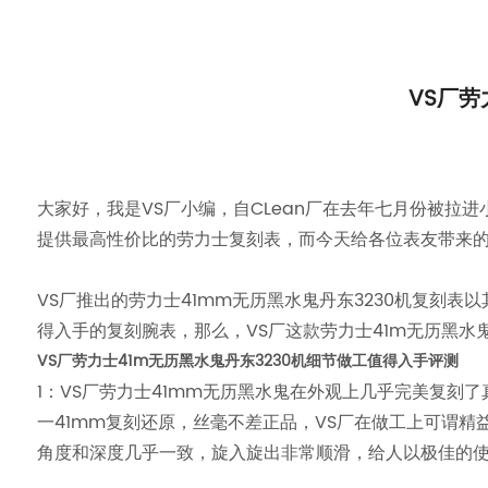
VS厂劳
大家好，我是VS厂小编，自CLean厂在去年七月份被拉
提供最高性价比的劳力士复刻表，而今天给各位表友带来的是
VS厂推出的劳力士41mm无历黑水鬼丹东3230机复刻
得入手的复刻腕表，那么，VS厂这款劳力士41m无历黑水
VS厂劳力士41m无历黑水鬼丹东3230机细节做工值得入手评测
1：VS厂劳力士41mm无历黑水鬼在外观上几乎完美复刻
一41mm复刻还原，丝毫不差正品，VS厂在做工上可谓
角度和深度几乎一致，旋入旋出非常顺滑，给人以极佳的