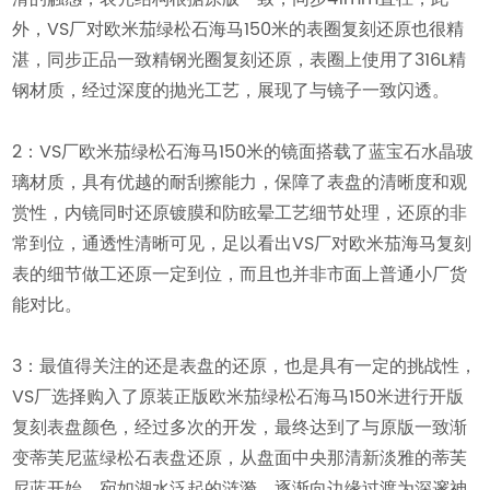
外，VS厂对欧米茄绿松石海马150米的表圈复刻还原也很精
湛，同步正品一致精钢光圈复刻还原，表圈上使用了316L精
钢材质，经过深度的抛光工艺，展现了与镜子一致闪透。
2：VS厂欧米茄绿松石海马150米的镜面搭载了蓝宝石水晶玻
璃材质，具有优越的耐刮擦能力，保障了表盘的清晰度和观
赏性，内镜同时还原镀膜和防眩晕工艺细节处理，还原的非
常到位，通透性清晰可见，足以看出VS厂对欧米茄海马复刻
表的细节做工还原一定到位，而且也并非市面上普通小厂货
能对比。
3：最值得关注的还是表盘的还原，也是具有一定的挑战性，
VS厂选择购入了原装正版欧米茄绿松石海马150米进行开版
复刻表盘颜色，经过多次的开发，最终达到了与原版一致渐
变蒂芙尼蓝绿松石表盘还原，从盘面中央那清新淡雅的蒂芙
尼蓝开始，宛如湖水泛起的涟漪，逐渐向边缘过渡为深邃神