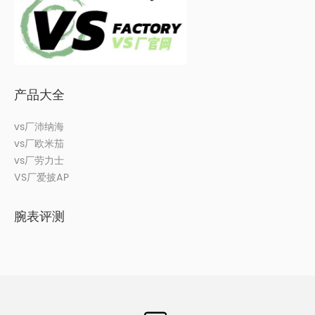
产品大全
vs厂沛纳海
vs厂欧米茄
vs厂劳力士
VS厂爱披AP
腕表评测