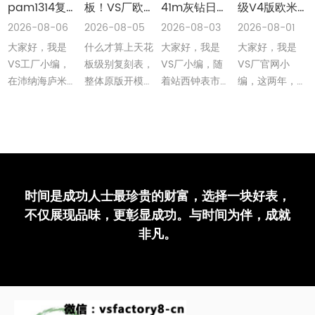
pam1314复
板！VS厂欧
41m灰钻日志
级V4版欧米
刻表是最高版
米茄41m海马
丹东3235机
茄海马300无
2026-08-06
2026-08-05
2026-08-03
2026-08-01
本吗评测
150米绿松石
无卡度版本做
暇橙针丹东
大家好，我是
什么才算上天花
大家好，我是
大家好，我是
丹东8900机
工细节值不值
8806机整体
做工细节全解
得入手深度评
外观还原细节
VS工厂小编，
板级别复刻表，
VS厂小编，随
VS厂官网小
析
测
深度评测
在沛纳海庐米诺
整体原版开模开
着站西钟表市场
编，这两年，
系列里复刻表，
板，搭载一体机
的不断发展，迭
VS厂对海马
PAM1314复刻
芯，功能也要对
代升级优化持续
300米系列复刻
表凭借着超强的
版，颜色也要完
上升，VS厂今
腕表可以说完美
还原以及搭载了
全对版···
年对劳力士41···
的迭代升级，从
···
我们以···
时间是成功人士最珍贵的财富，选择一块好表，
不仅展现品味，更彰显成功。与时间为伴，成就
非凡。