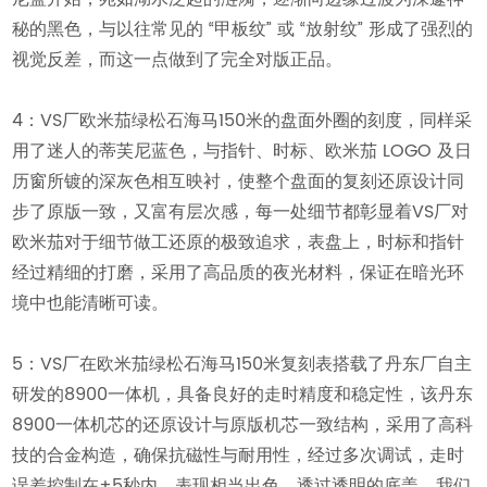
秘的黑色，与以往常见的 “甲板纹” 或 “放射纹” 形成了强烈的
视觉反差，而这一点做到了完全对版正品。
4：VS厂欧米茄绿松石海马150米的盘面外圈的刻度，同样采
用了迷人的蒂芙尼蓝色，与指针、时标、欧米茄 LOGO 及日
历窗所镀的深灰色相互映衬，使整个盘面的复刻还原设计同
步了原版一致，又富有层次感，每一处细节都彰显着VS厂对
欧米茄对于细节做工还原的极致追求，表盘上，时标和指针
经过精细的打磨，采用了高品质的夜光材料，保证在暗光环
境中也能清晰可读。
5：VS厂在欧米茄绿松石海马150米复刻表搭载了丹东厂自主
研发的8900一体机，具备良好的走时精度和稳定性，该丹东
8900一体机芯的还原设计与原版机芯一致结构，采用了高科
技的合金构造，确保抗磁性与耐用性，经过多次调试，走时
误差控制在±5秒内，表现相当出色，透过透明的底盖，我们