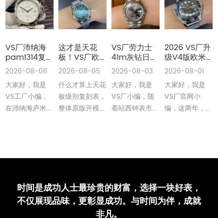
VS厂沛纳海
这才是天花
VS厂劳力士
2026 VS厂升
pam1314复
板！VS厂欧
41m灰钻日志
级V4版欧米
刻表是最高版
米茄41m海马
丹东3235机
茄海马300无
2026-08-06
2026-08-05
2026-08-03
2026-08-01
本吗评测
150米绿松石
无卡度版本做
暇橙针丹东
大家好，我是
什么才算上天花
大家好，我是
大家好，我是
丹东8900机
工细节值不值
8806机整体
做工细节全解
得入手深度评
外观还原细节
VS工厂小编，
板级别复刻表，
VS厂小编，随
VS厂官网小
析
测
深度评测
在沛纳海庐米诺
整体原版开模开
着站西钟表市场
编，这两年，
系列里复刻表，
板，搭载一体机
的不断发展，迭
VS厂对海马
PAM1314复刻
芯，功能也要对
代升级优化持续
300米系列复刻
表凭借着超强的
版，颜色也要完
上升，VS厂今
腕表可以说完美
还原以及搭载了
全对版···
年对劳力士41···
的迭代升级，从
···
我们以···
时间是成功人士最珍贵的财富，选择一块好表，
不仅展现品味，更彰显成功。与时间为伴，成就
非凡。