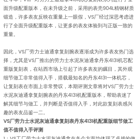
面升级配重版本，在未升级之前，采用的表壳904L精钢材质
锻造，许多表友反映在重量上一眼假，VS厂经过深思考虑进
行了全面升级配重版本，让更多的表友体验到与正版一致的
重量。
因此，VS厂劳力士迪通拿复刻腕表逐渐成为许多表友热门选
择，尤其是VS厂推出的劳力士水泥灰迪通拿丹东4131机芯配
重版复刻表，在站西市场上引起了许多表友的瞩目，其外观
细节做工非常值得入手，搭载最知名的丹东4131一体机芯，
让复刻表在市面上非常赞叹，本期评测文章将对VS厂劳力士
水泥灰迪通拿复刻腕表的丹东4131机配重版本，帮助表迷了
解其细节与做工，并判断是否值得入手，对此款复刻表感兴
趣的表友品鉴一二。
VS厂劳力士水泥灰迪通拿复刻表丹东4131机配重版细节做工
值不值得入手评测
1：VS工厂劳力士水泥灰迪通拿在各个方面均体现了卓越的做