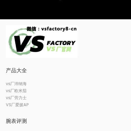
产品大全
vs厂沛纳海
vs厂欧米茄
vs厂劳力士
VS厂爱披AP
腕表评测