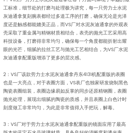
工标准，细节处的打磨与处理极为讲究，每一只劳力士水泥
灰迪通拿复刻腕表都经过多道工序的打磨，确保无论是光泽
度还是触感都能媲美正品，而VS厂对水泥灰迪通拿的外观表
壳采取了重金属与精钢材质相结合，表壳的抛光工艺采用高
科技设备，打磨得非常均匀，确保每一个角度都能折射出耀
眼的光芒，细腻的拉丝工艺与抛光工艺相结合，为VS厂水泥
灰迪通拿配重版增添了更多的层次感。
2：VS厂该款劳力士水泥灰迪通拿丹东4131机配重版的表圈
也是一大亮点，对于表圈方面，VS表厂也独家研发烧制黑色
陶瓷表圈组装，表圈边缘易如反掌的同步还原精钢圈，表圈
抛光处理，展现出细腻的陶瓷的质感，并且表圈上白色计时
刻度做工非常均匀，为此是非常值得入手把玩，解毒。
3：VS厂对于劳力士水泥灰迪通拿配重版的镜面应用了最高
版本的蓝宝石水晶玻璃材质，具备良好的清晰度和透光率，