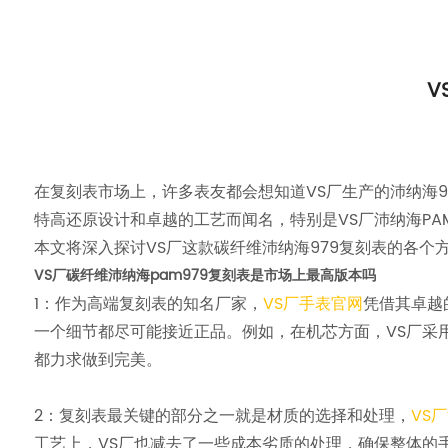
V
在复刻表市场上，许多表友都会想知道VS厂生产的沛纳海
特高还原设计和卓越的工艺而闻名，特别是VS厂沛纳海PA
本文将深入探讨VS厂这款碳纤维沛纳海979复刻表的各
VS厂碳纤维沛纳海pam979复刻表是市场上最高版本吗
1：作为高端复刻表的知名厂家，
VS厂手表官网
凭借其卓越
一个细节都尽可能接近正品。例如，在机芯方面，VS厂采用
都力求做到完美。
2：复刻表最关键的部分之一就是材质的选择和处理，
VS
工艺上，VS厂也减去了一些成本劣质的处理，确保整体的