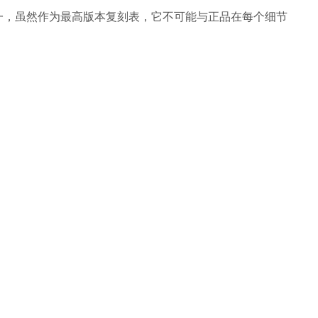
之一，虽然作为最高版本复刻表，它不可能与正品在每个细节