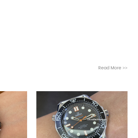
Read More
>>