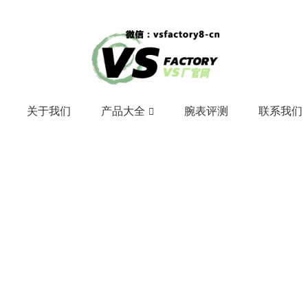
关于我们
产品大全
腕表评测
联系我们
HOME
>>
腕表评测