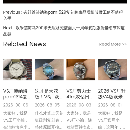
Previous :
碳纤维沛纳海pam1529复刻腕表品质细节做工值不值得
入手
Next :
欧米茄海马300米无暇赴死蓝面六十周年复刻版质量细节深度
品鉴
Related News
Read More
>>
VS厂沛纳海
这才是天花
VS厂劳力士
2026 VS厂升
pam1314复
板！VS厂欧
41m灰钻日志
级V4版欧米
刻表是最高版
米茄41m海马
丹东3235机
茄海马300无
2026-08-06
2026-08-05
2026-08-03
2026-08-01
本吗评测
150米绿松石
无卡度版本做
暇橙针丹东
大家好，我是
什么才算上天花
大家好，我是
大家好，我是
丹东8900机
工细节值不值
8806机整体
做工细节全解
得入手深度评
外观还原细节
VS工厂小编，
板级别复刻表，
VS厂小编，随
VS厂官网小
析
测
深度评测
在沛纳海庐米诺
整体原版开模开
着站西钟表市场
编，这两年，