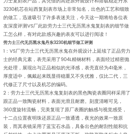
力士复刻表产品，其凭借的高还原外观设计和搭载稳定丹东
3230机芯在站西复刻表市场上非常知名，出色的工艺和细致
的做工，迅速吸引了许多表迷关注，今天这一期将给各位表
友深度评测VS厂此款劳力士三代无历黑水鬼复刻表的细节做
工怎么样，有对此款感兴趣的表友可以进行阅读！
劳力士三代无历黑水鬼丹东3230机细节做工评测
1：VS厂劳力士三代无历黑水鬼在外观设计上延续了正品劳力
士的经典元素，表壳采用了904L精钢材料，表面经过精密抛
光处理，展现出与正品相似的光泽感，表壳直径为41毫米，
厚度适中，佩戴起来既显得稳重又不失优雅，仅比二代，三
代修正了尺寸以及机芯的编码。
2：劳力士三代无历黑水鬼复刻表的黑色陶瓷表圈同样采用了
跟正品一致陶瓷材料，表面光滑且耐磨。刻度清晰可见，
360度旋转流畅，完美复现了原厂表圈的触感与视觉感受，
十二点位置夜明珠还原正品一致通透，夜光的效果一致原
装，而其表镜采用了蓝宝石水晶，具备出色的耐刮性能和抗