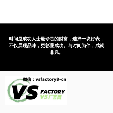
系列里复刻表，
板，搭载一体机
的不断发展，迭
VS厂对海马
PAM1314复刻
芯，功能也要对
代升级优化持续
300米系列复刻
表凭借着超强的
版，颜色也要完
上升，VS厂今
腕表可以说完美
还原以及搭载了
全对版···
年对劳力士41···
的迭代升级，从
···
我们以···
时间是成功人士最珍贵的财富，选择一块好表，
不仅展现品味，更彰显成功。与时间为伴，成就
非凡。