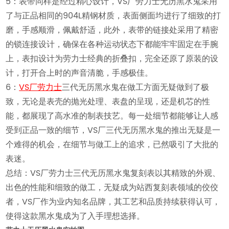
5：表带同样是经过精心设计，VS厂劳力士无历黑水鬼采用
了与正品相同的904L精钢材质，表面侧面均进行了细致的打
磨，手感顺滑，佩戴舒适，此外，表带的链接处采用了精密
的锁连接设计，确保在各种运动状态下都能牢牢固定在手腕
上，表扣设计为劳力士经典的折叠扣，完全还原了原装的设
计，打开合上时的声音清脆，手感极佳。
6：
VS厂劳力士
三代无历黑水鬼在做工方面无疑做到了极
致，无论是表壳的抛光处理、表盘的呈现，还是机芯的性
能，都展现了高水准的制表技艺。每一处细节都能够让人感
受到正品一致的细节，VS厂三代无历黑水鬼的推出无疑是一
个难得的机会，在细节与做工上的追求，已然吸引了大批的
表迷。
总结：VS厂劳力士三代无历黑水鬼复刻表以其精致的外观、
出色的性能和细致的做工，无疑成为站西复刻表领域的佼佼
者，VS厂作为业内知名品牌，其工艺和品质持续获得认可，
使得这款黑水鬼成为了入手理想选择。