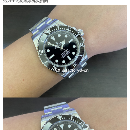
劳力士无历黑水鬼实拍图