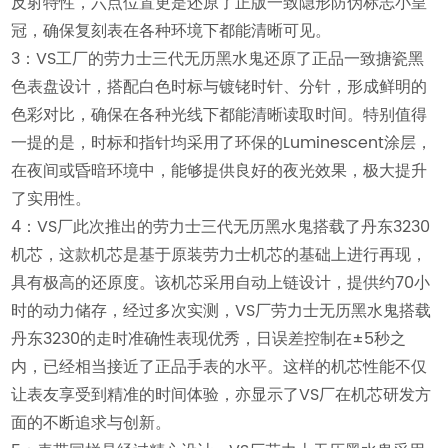
反射特性，六点位置更是还原了正版一致隐形防伪标志小皇
冠，确保复刻表在各种环境下都能清晰可见。
3：VS工厂的劳力士三代无历黑水鬼还原了正品一致搪瓷黑
色表盘设计，搭配白色时标与镀铑时针、分针，形成鲜明的
色彩对比，确保在各种光线下都能清晰读取时间。特别值得
一提的是，时标和指针均采用了环保的Luminescent涂层，
在夜间或昏暗环境中，能够提供良好的夜光效果，极大提升
了实用性。
4：VS厂此次推出的劳力士三代无历黑水鬼搭载了丹东3230
机芯，这款机芯是基于原装劳力士机芯的基础上进行再现，
具有极高的还原度。该机芯采用自动上链设计，提供约70小
时的动力储存，经过多次实测，VS厂劳力士无历黑水鬼搭载
丹东3230的走时准确性表现优秀，日误差控制在±5秒之
内，已经相当接近了正品手表的水平。这样的机芯性能不仅
让表友享受到精准的时间体验，亦显示了VS厂在机芯研发方
面的不断追求与创新。